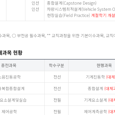
인선
종합설계(Capstone Design)
인선
차량시스템최적설계(Vehicle System Op
현장실습(Field Practice)
계절학기 개
수과목, ○ 부전공 필수과목, ** 교직과정을 위한 기본이수과목, 교
체과목 현황
종전과목
학수구분
현행과목
소음진동공학
전선
기계진동학
(대체
T융복합종합설계
전선
종합설계
(대체
요소설계및실습
전필
기계요소설계
(대
제어공학
전필
제어계측공학
(대