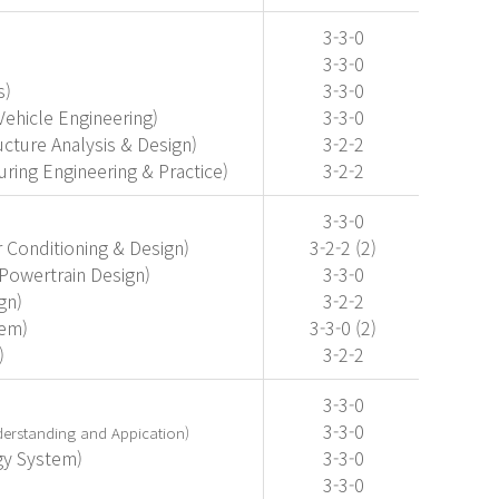
3-3-0
3-3-0
s)
3-3-0
icle Engineering)
3-3-0
re Analysis & Design)
3-2-2
 Engineering & Practice)
3-2-2
3-3-0
onditioning & Design)
3-2-2 (2)
ertrain Design)
3-3-0
gn)
3-2-2
em)
3-3-0 (2)
)
3-2-2
3-3-0
3-3-0
rstanding and Appication)
 System)
3-3-0
3-3-0