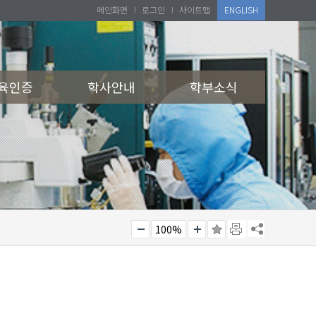
메인화면
로그인
사이트맵
ENGLISH
육인증
학사안내
학부소식
100%