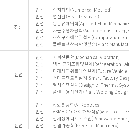
인선
수치해법(Numerical Method)
인선
열전달(Heat Treansfer)
인선
응용유체역학(Applied Fluid Mechanic
전선
인선
자율주행차공학(Autonomous Driving Veh
인선
전산구조해석및설계(Computation Structu
인선
플랜트생산공학및실습(Plant Manufacturing
인선
기계진동학(Mechanical Vibration)
인선
냉동·공기조화및설계(Refrigeration · Air C
인선
미래차파워트레인설계(Future Vehicle Pow
전선
인선
스마트팩토리설계(Smart Factory Desi
인선
열시스템설계(Design of Thermal Syst
인선
플랜트용접설계(Plant Welding Design
인선
AI로봇공학(AI Robotics)
인선
ASME CODE이해와적용
(ASME CODE Unde
인선
신재생에너지시스템(Renewable Energy
전선
인선
정밀가공학(Precision Machinery)