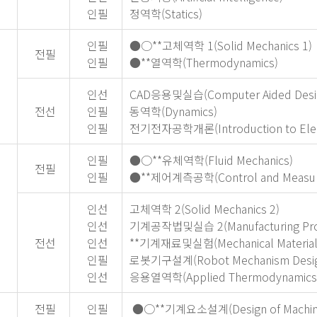
인필
정역학(Statics)
인필
●○**고체역학 1(Solid Mechanics 1)
전필
인필
●**열역학(Thermodynamics)
인선
CAD응용및실습(Computer Aided Design 
전선
인필
동역학(Dynamics)
인필
전기전자공학개론(Introduction to Electri
인필
●○**유체역학(Fluid Mechanics)
전필
인필
●**제어계측공학(Control and Measure
인선
고체역학 2(Solid Mechanics 2)
인선
기계공작법및실습 2(Manufacturing Proce
전선
인선
**기계재료및실험(Mechanical Materials
인필
로봇기구설계(Robot Mechanism Desi
인선
응용열역학(Applied Thermodynamics
전필
인필
●○**기계요소설계(Design of Machine