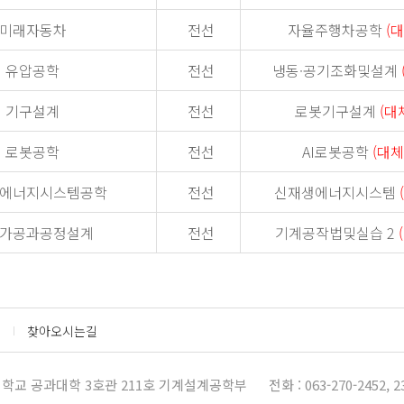
미래자동차
전선
자율주행차공학
(
유압공학
전선
냉동·공기조화및설계
기구설계
전선
로봇기구설계
(대
로봇공학
전선
AI로봇공학
(대체
에너지시스템공학
전선
신재생에너지시스템
가공과공정설계
전선
기계공작법및실습 2
찾아오시는길
학교 공과대학 3호관 211호 기계설계공학부
전화 : 063-270-2452, 2