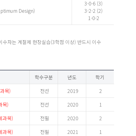
3-0-6 (3)
timum Design)
3-2-2 (2)
설
1-0-2
직이수자는 계절제 현장실습(3학점 이상) 반드시 이수
학수구분
년도
학기
과목)
전선
2019
2
과목)
전선
2020
1
체과목)
전필
2020
2
체과목)
전필
2021
1