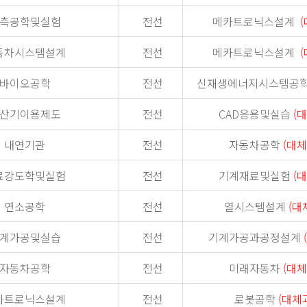
측공학및실험
전선
메카트로닉스설계
(
동차시스템설계
전선
메카트로닉스설계
(
바이오공학
전선
신재생에너지시스템공
산기이용제도
전선
CAD응용및실습
(
내연기관
전선
자동차공학
(대체
료강도학및실험
전선
기계재료및실험
(
연소공학
전선
열시스템설계
(대
계가공및실습
전선
기계가공과공정설계
자동차공학
전선
미래자동차
(대체
카트로닉스설계
전선
로봇공학
(대체