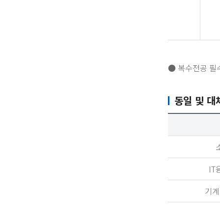
● 복수전공 필
동일 및 대
I
기계