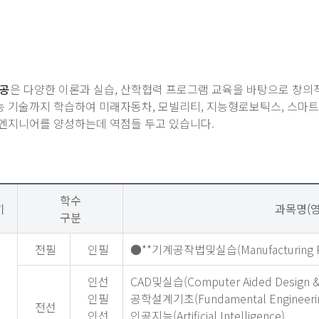
공
은 다양한 이론과 실습, 산학협력 프로그램 교육을 바탕으로 창의적
능 기술까지 학습하여 미래자동차, 모빌리티, 지능형로보틱스, 스마트
 엔지니어를 양성하는데 역점들 두고 있습니다.
학수
기
과목명(영
구분
전필
인필
●**기계공작법및실습(Manufacturing Pro
인선
CAD및실습(Computer Aided Design & 
인필
공학설계기초(Fundamental Engineerin
전선
인선
인공지능(Artificial Intelligence)