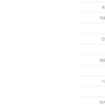
계
자
전
재
기
메